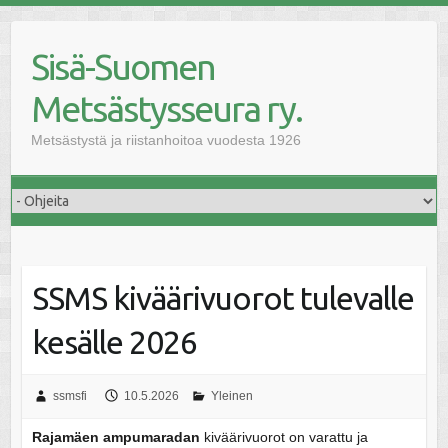
Skip
to
Sisä-Suomen
content
Metsästysseura ry.
Metsästystä ja riistanhoitoa vuodesta 1926
SSMS kiväärivuorot tulevalle
kesälle 2026
ssmsfi
10.5.2026
Yleinen
Rajamäen ampumaradan
kiväärivuorot on varattu ja