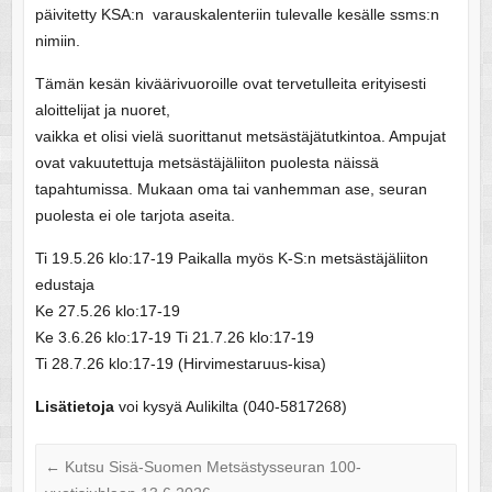
päivitetty KSA:n varauskalenteriin tulevalle kesälle ssms:n
nimiin.
Tämän kesän kiväärivuoroille ovat tervetulleita erityisesti
aloittelijat ja nuoret,
vaikka et olisi vielä suorittanut metsästäjätutkintoa. Ampujat
ovat vakuutettuja metsästäjäliiton puolesta näissä
tapahtumissa. Mukaan oma tai vanhemman ase, seuran
puolesta ei ole tarjota aseita.
Ti 19.5.26 klo:17-19 Paikalla myös K-S:n metsästäjäliiton
edustaja
Ke 27.5.26 klo:17-19
Ke 3.6.26 klo:17-19 Ti 21.7.26 klo:17-19
Ti 28.7.26 klo:17-19 (Hirvimestaruus-kisa)
Lisätietoja
voi kysyä Aulikilta (040-5817268)
←
Kutsu Sisä-Suomen Metsästysseuran 100-