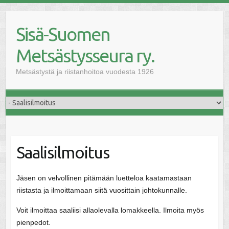
Skip
to
Sisä-Suomen
content
Metsästysseura ry.
Metsästystä ja riistanhoitoa vuodesta 1926
Saalisilmoitus
Jäsen on velvollinen pitämään luetteloa kaatamastaan
riistasta ja ilmoittamaan siitä vuosittain johtokunnalle.
Voit ilmoittaa saaliisi allaolevalla lomakkeella. Ilmoita myös
pienpedot.