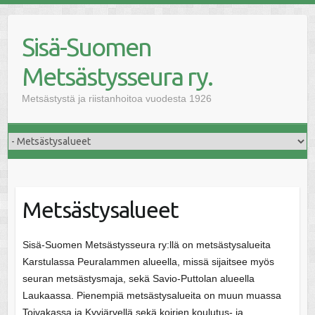
Skip
to
Sisä-Suomen
content
Metsästysseura ry.
Metsästystä ja riistanhoitoa vuodesta 1926
Metsästysalueet
Sisä-Suomen Metsästysseura ry:llä on metsästysalueita
Karstulassa Peuralammen alueella, missä sijaitsee myös
seuran metsästysmaja, sekä Savio-Puttolan alueella
Laukaassa. Pienempiä metsästysalueita on muun muassa
Toivakassa ja Kyyjärvellä sekä koirien koulutus- ja