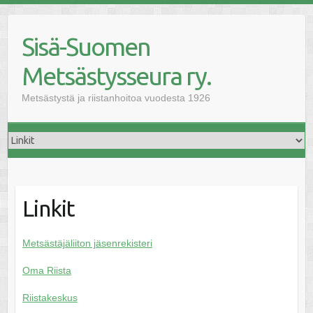
Skip
to
Sisä-Suomen
content
Metsästysseura ry.
Metsästystä ja riistanhoitoa vuodesta 1926
Linkit
Metsästäjäliiton jäsenrekisteri
Oma Riista
Riistakeskus